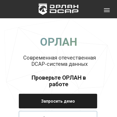
ОРЛАН
Современная отечественная
DCAP-система данных
Единый реестр российских программ для
электронных вычислительных машин и баз
Проверьте ОРЛАН в
данных.
работе
Запросить демо